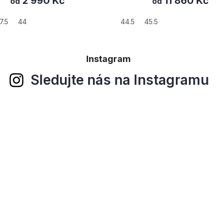
11 860 Kč
od
44.5
45.5
37.5
38
Instagram
Sledujte nás na Instagramu