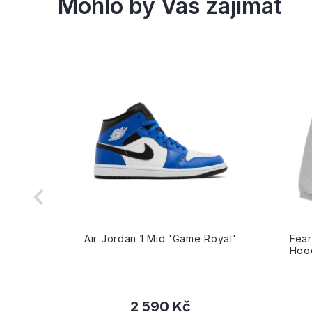
riple
Air Jordan 1 Mid 'Game Royal'
Fear
Hood
2 590 Kč