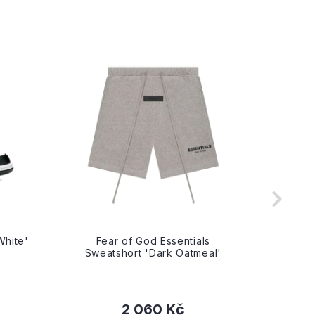
White'
Fear of God Essentials
Fe
Sweatshort 'Dark Oatmeal'
Swea
2 060 Kč