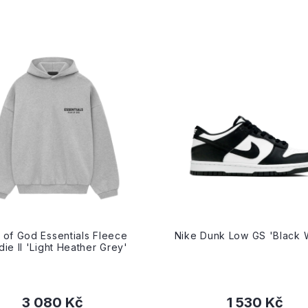
 of God Essentials Fleece
Nike Dunk Low GS 'Black 
ie II 'Light Heather Grey'
3 080 Kč
1 530 Kč