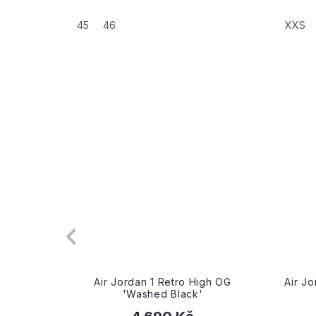
+
45
46
XXS
Jordan 1 Retro High OG
Air Jordan 1 Retro High OG '
'Washed Black'
White 2.0'