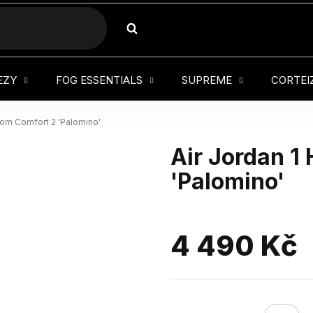
HLEDAT
EZY
FOG ESSENTIALS
SUPREME
CORTEI
oom Comfort 2 'Palomino'
Air Jordan 1
'Palomino'
4 490 Kč