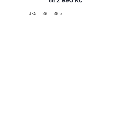
2 990 Kč
15 880 Kč
od
41
38.5