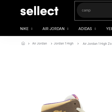
Přejít
na
obsah
NIKE
AIR JORDAN
ADIDAS
YE
Air Jordan
Jordan 1 High
Air Jordan 1 High Z