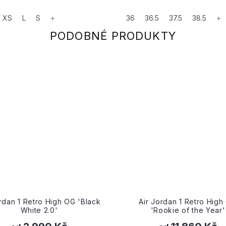
XS
L
S
+
36
36.5
37.5
38.5
+
Black
Air Jordan 1 Retro High OG
Air Jor
'Rookie of the Year'