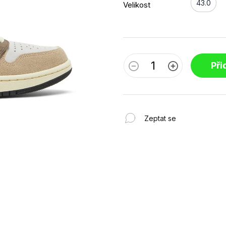
43.0
Velikost
Při
Zeptat se