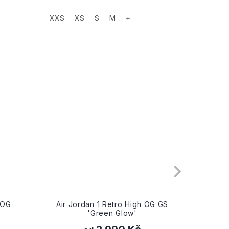
XXS
XS
S
M
+
XXS
dan 1 Retro High OG GS
Nigel Sylvester x Air Jordan 
'Green Glow'
Retro High OG 'Nigel Sylveste