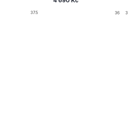
4 690 Kč
2 990 Kč
od
36
37.5
44