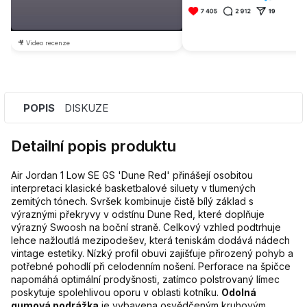
🎥 Video recenze
POPIS
DISKUZE
Detailní popis produktu
Air Jordan 1 Low SE GS 'Dune Red' přinášejí osobitou
interpretaci klasické basketbalové siluety v tlumených
zemitých tónech. Svršek kombinuje čistě bílý základ s
výraznými překryvy v odstínu Dune Red, které doplňuje
výrazný Swoosh na boční straně. Celkový vzhled podtrhuje
lehce nažloutlá mezipodešev, která teniskám dodává nádech
vintage estetiky. Nízký profil obuvi zajišťuje přirozený pohyb a
potřebné pohodlí při celodenním nošení. Perforace na špičce
napomáhá optimální prodyšnosti, zatímco polstrovaný límec
poskytuje spolehlivou oporu v oblasti kotníku.
Odolná
gumová podrážka
je vybavena osvědčeným kruhovým