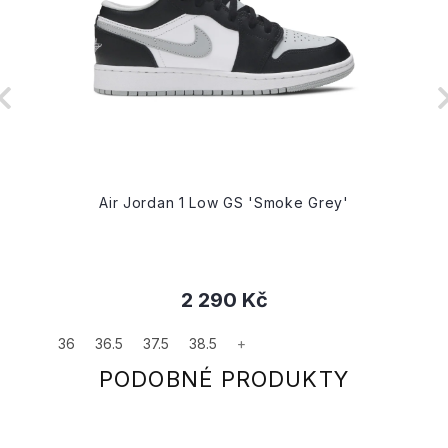
Air Jordan 1 Low GS 'Smoke Grey'
2 290 Kč
36
36.5
37.5
38.5
+