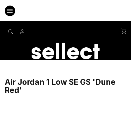
Přejít
na
obsah
NÁ
KO
Air Jordan 1 Low SE GS 'Dune
Red'