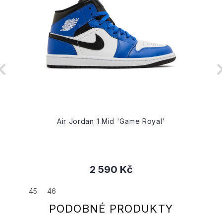
Air Jordan 1 Mid 'Game Royal'
2 590 Kč
45
46