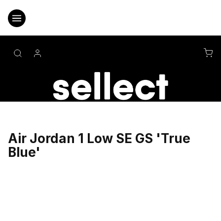
Přejít
na
obsah
NÁ
KO
Air Jordan 1 Low SE GS 'True
Blue'