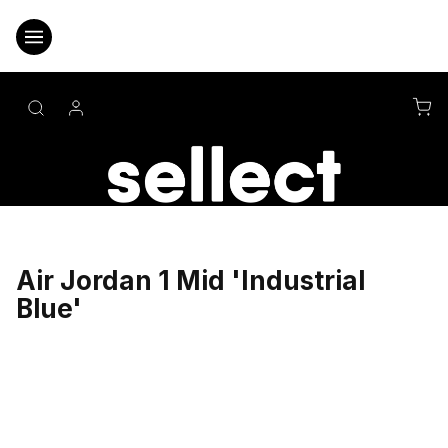
Přejít
na
obsah
NÁ
KO
Air Jordan 1 Mid 'Industrial
Blue'