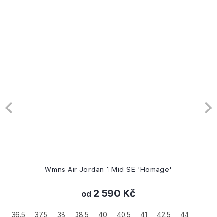
Wmns Air Jordan 1 Mid SE 'Homage'
2 590 Kč
od
.5
37.5
38
38.5
40
40.5
41
42.5
44
36