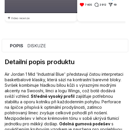
🎥 Video recenze
POPIS
DISKUZE
Detailní popis produktu
Air Jordan 1 Mid 'Industrial Blue' představují čistou interpretaci
basketbalové klasiky, která sází na kontrastní barevné bloky.
Svršek kombinuje hladkou bílou kůži s výraznými modrými
akcenty na Swooshi, límci a logu Wings, což botě dodává
svěží vzhled.
Středně vysoký profil
zajišťuje potřebnou
stabilitu a oporu kotníku při každodenním pohybu. Perforace
na špičce přispívá k optimální prodyšnosti, zatímco
polstrovaný límec zvyšuje celkové pohodlí při nošení.
Mezipodešev v lehce krémovém tónu v sobě ukrývá tlumicí
jednotku pro měkký došlap.
Odolná gumová podešev
s
osvědčeným kruhovým vzorkem je navržena pro spolehlivou