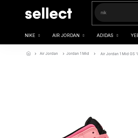
Přejít
na
obsah
NIKE
AIR JORDAN
ADIDAS
YE
Air Jordan
Jordan 1 Mid
Air Jordan 1 Mid GS '