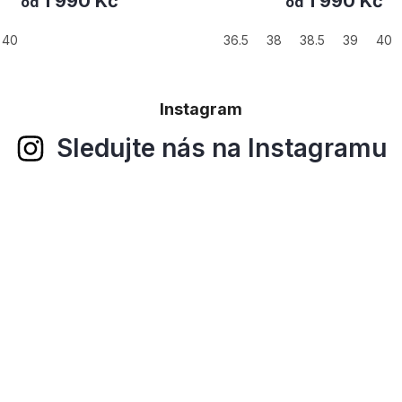
1 990 Kč
3 520 Kč
od
39
5
38
38.5
39
40
Instagram
Sledujte nás na Instagramu