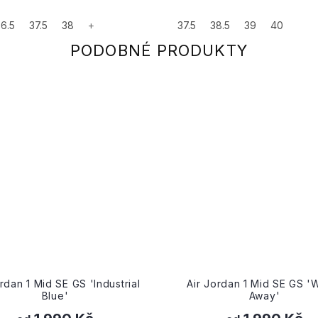
6.5
37.5
38
+
37.5
38.5
39
40
ir Jordan 1 Mid SE GS 'Wear-
Wmns Air Jordan 1
Away'
'Sisterhood'