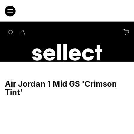
Přejít
na
obsah
NÁ
KO
Air Jordan 1 Mid GS 'Crimson
Tint'