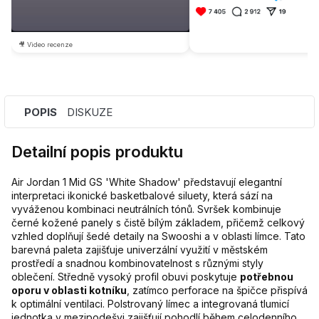
🎥 Video recenze
POPIS
DISKUZE
Detailní popis produktu
Air Jordan 1 Mid GS 'White Shadow' představují elegantní
interpretaci ikonické basketbalové siluety, která sází na
vyváženou kombinaci neutrálních tónů. Svršek kombinuje
černé kožené panely s čistě bílým základem, přičemž celkový
vzhled doplňují šedé detaily na Swooshi a v oblasti límce. Tato
barevná paleta zajišťuje univerzální využití v městském
prostředí a snadnou kombinovatelnost s různými styly
oblečení. Středně vysoký profil obuvi poskytuje
potřebnou
oporu v oblasti kotníku
, zatímco perforace na špičce přispívá
k optimální ventilaci. Polstrovaný límec a integrovaná tlumicí
jednotka v mezipodešvi zajišťují pohodlí během celodenního