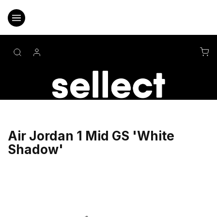
Přejít
na
obsah
NÁ
KO
Air Jordan 1 Mid GS 'White
Shadow'