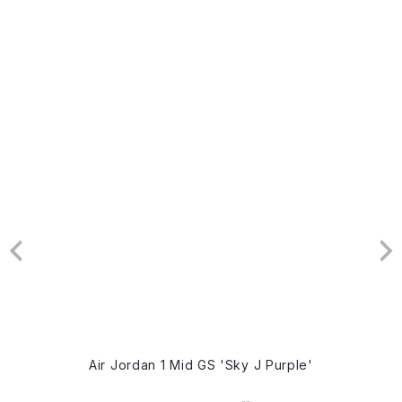
urple'
Wmns Air Jordan 1 Mid 'Anti Gravi