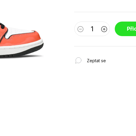
Při
Zeptat se