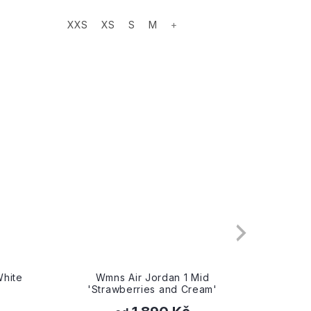
XXS
XS
S
M
+
XXS
White
Wmns Air Jordan 1 Mid
Air Jor
'Strawberries and Cream'
Tu