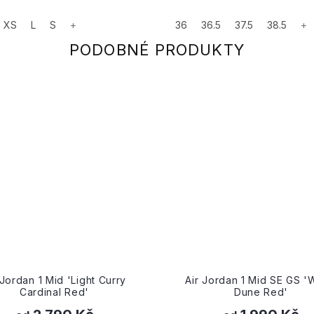
XS
L
S
+
36
36.5
37.5
38.5
+
 Jordan 1 Mid 'Light Curry
Air Jordan 1 Mid SE GS '
Cardinal Red'
Dune Red'