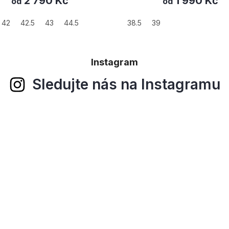
2 790 Kč
1 990 Kč
od
od
42
42.5
43
44.5
38.5
39
Instagram
Sledujte nás na Instagramu