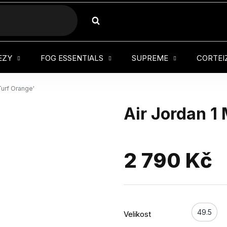
HLEDAT
EZY
FOG ESSENTIALS
SUPREME
CORTEI
Turf Orange'
Air Jordan 1 
2 790 Kč
49.5
Velikost