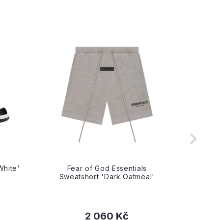
White'
Fear of God Essentials
Fe
Sweatshort 'Dark Oatmeal'
Swea
2 060 Kč