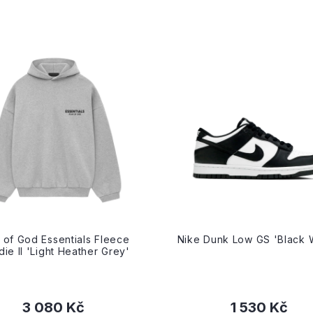
 of God Essentials Fleece
Nike Dunk Low GS 'Black 
ie II 'Light Heather Grey'
3 080 Kč
1 530 Kč