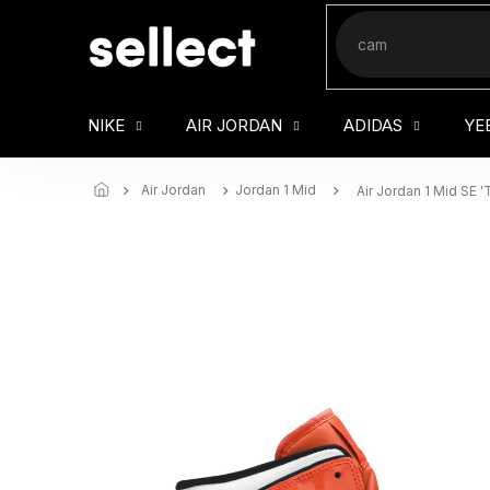
Přejít
na
obsah
NIKE
AIR JORDAN
ADIDAS
YE
Air Jordan
Jordan 1 Mid
Air Jordan 1 Mid SE '