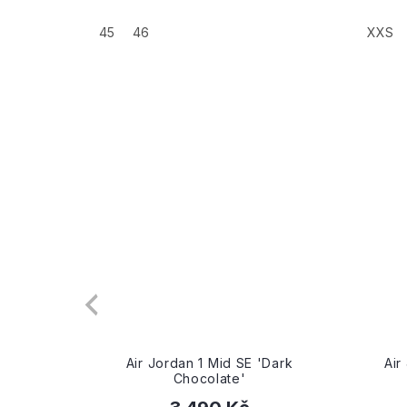
+
45
46
XXS
ck Racer
Air Jordan 1 Mid SE 'Dark
Air
Chocolate'