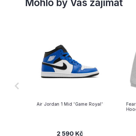
riple
Air Jordan 1 Mid 'Game Royal'
Fear
Hood
2 590 Kč