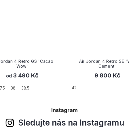
r Jordan 4 Retro SE 'Wet
Wmns Air Jordan 4 Ret
Cement'
'Shimmer'
9 800 Kč
7 490 Kč
42
Instagram
Sledujte nás na Instagramu