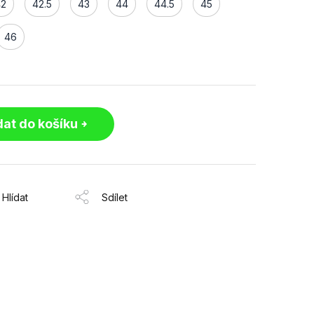
42
42.5
43
44
44.5
45
46
dat do košíku
Hlídat
Sdílet