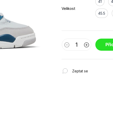
41
Velikost
45.5
Při
Zeptat se