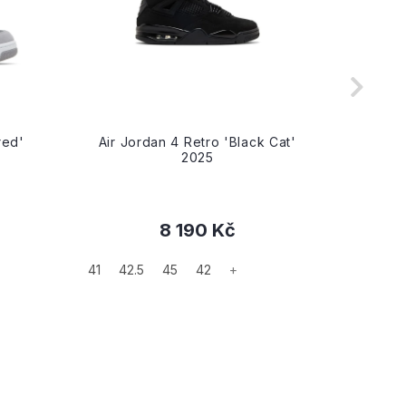
red'
Air Jordan 4 Retro 'Black Cat'
Air J
2025
8 190 Kč
41
42.5
45
42
+
40.5
4