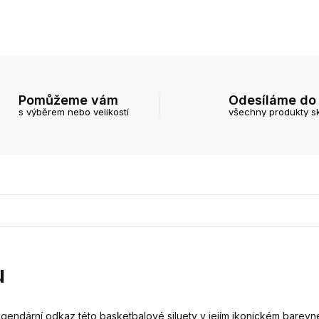
Pomůžeme vám
Odesíláme do
s výběrem nebo velikostí
všechny produkty s
u
legendární odkaz této basketbalové siluety v jejím ikonickém barevn