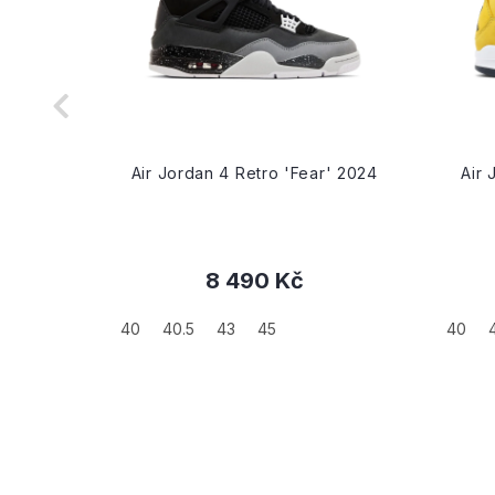
Craft
Air Jordan 4 Retro 'Fear' 2024
Air 
8 490 Kč
40
40.5
43
45
40