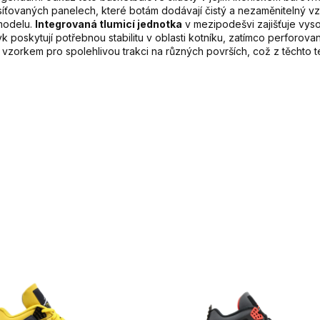
a síťovaných panelech, které botám dodávají čistý a nezaměnitelný 
modelu.
Integrovaná tlumicí jednotka
v mezipodešvi zajišťuje vys
k poskytují potřebnou stabilitu v oblasti kotníku, zatímco perforova
kem pro spolehlivou trakci na různých površích, což z těchto ten