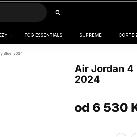
HLEDAT
EZY
FOG ESSENTIALS
SUPREME
CORTEI
ary Blue' 2024
Air Jordan 4 
2024
od
6 530 