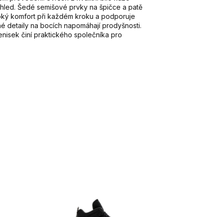
vzhled. Šedé semišové prvky na špičce a patě
oký komfort při každém kroku a podporuje
né detaily na bocích napomáhají prodyšnosti.
isek činí praktického společníka pro