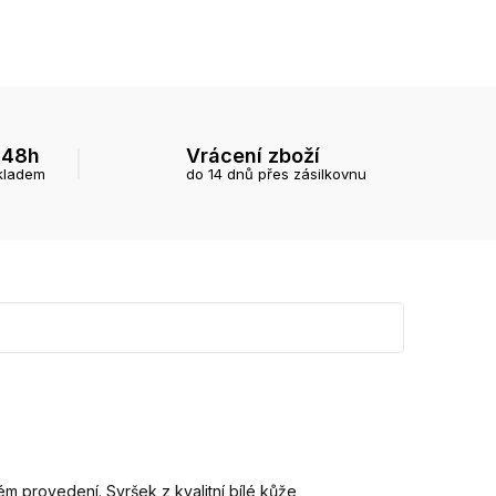
 48h
Vrácení zboží
kladem
do 14 dnů přes zásilkovnu
ém provedení. Svršek z kvalitní bílé kůže