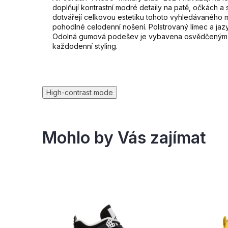
doplňují kontrastní modré detaily na patě, očkách 
dotvářejí celkovou estetiku tohoto vyhledávaného 
pohodlné celodenní nošení. Polstrovaný límec a jazy
Odolná gumová podešev je vybavena osvědčeným vzor
každodenní styling.
High-contrast mode