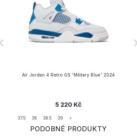
Air Jordan 4 Retro GS 'Military Blue' 2024
5 220 Kč
37.5
38
38.5
39
+