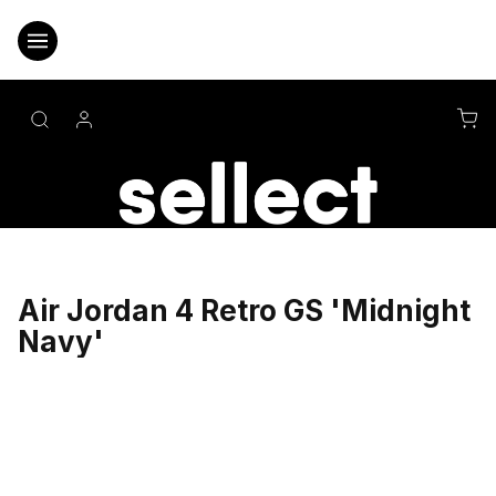
Přejít
na
obsah
NÁ
KO
Air Jordan 4 Retro GS 'Midnight
Navy'