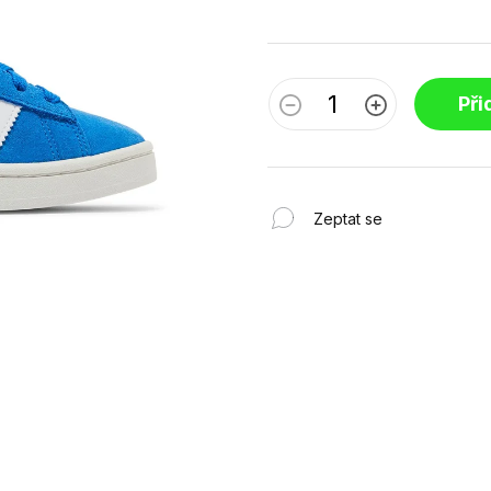
Při
Zeptat se