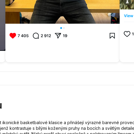
u
t ikonické basketbalové klasice a přinášejí výrazné barevné proved
jenž kontrastuje s bílými koženými pruhy na bocích a světlým detaile
městský outfit. Nízký profil obuvi společně s polstrovaným límcem za