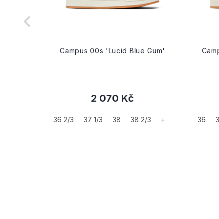
Gum'
Campus 00s 'Lucid Blue Gum'
Camp
2 070 Kč
+
36 2/3
37 1/3
38
38 2/3
+
36
3