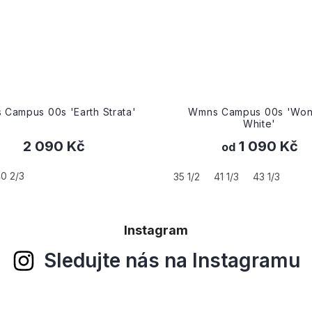
ns Campus 00s 'Wonder
Campus 00s 'Collegiate G
White'
1 090 Kč
1 990 Kč
od
39 1/3
41 1/3
43 1/3
Instagram
Sledujte nás na Instagramu