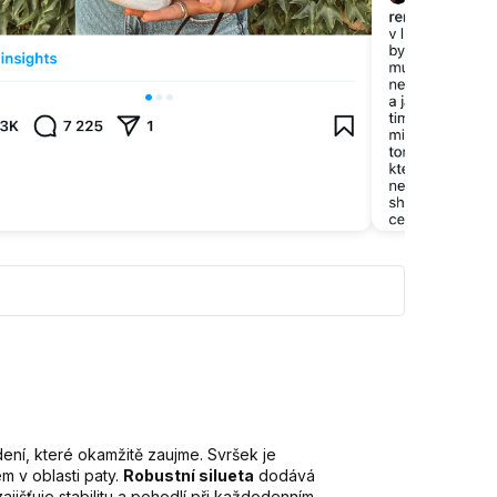
ení, které okamžitě zaujme. Svršek je
m v oblasti paty.
Robustní silueta
dodává
jišťuje stabilitu a pohodlí při každodenním