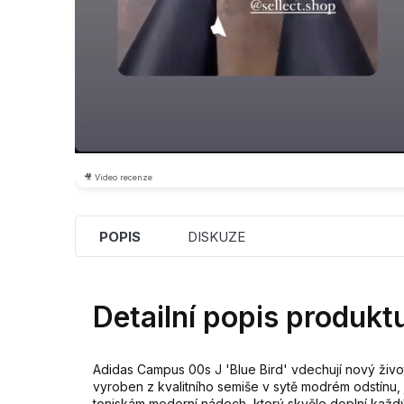
🎥 Video recenze
POPIS
DISKUZE
Detailní popis produkt
Adidas Campus 00s J 'Blue Bird' vdechují nový živo
vyroben z kvalitního semiše v sytě modrém odstínu, 
teniskám moderní nádech, který skvěle doplní každý 