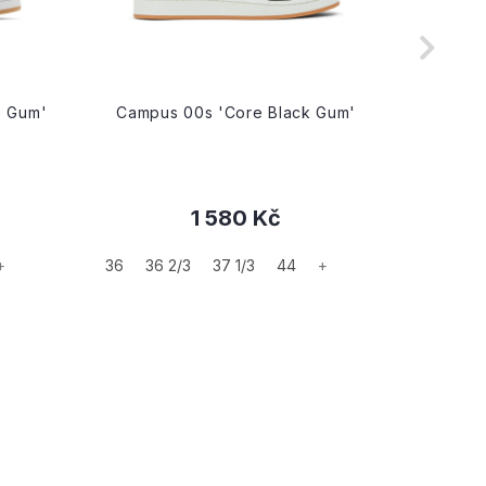
e Gum'
Campus 00s 'Core Black Gum'
1 580 Kč
+
36
36 2/3
37 1/3
44
+