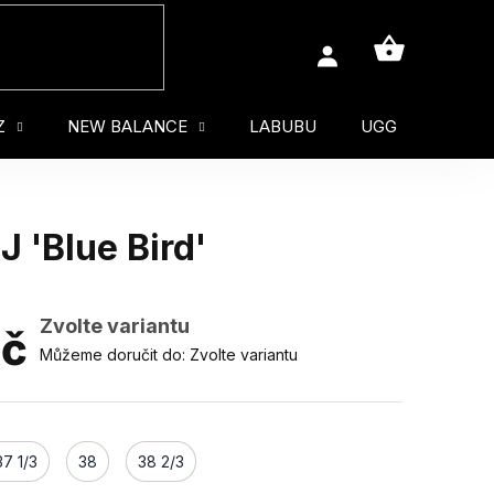
NÁKUPNÍ
KOŠÍK
Z
NEW BALANCE
LABUBU
UGG
MUŽ
 'Blue Bird'
Zvolte variantu
Kč
Můžeme doručit do:
Zvolte variantu
37 1/3
38
38 2/3