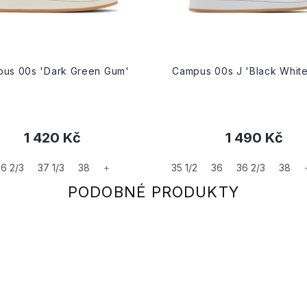
us 00s 'Dark Green Gum'
Campus 00s J 'Black Whit
1 420 Kč
1 490 Kč
6 2/3
37 1/3
38
+
35 1/2
36
36 2/3
38