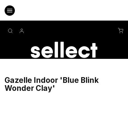
Přejít
na
obsah
NÁ
KO
Gazelle Indoor 'Blue Blink
Wonder Clay'