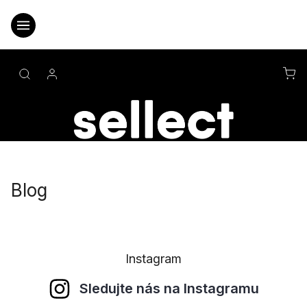
Přejít
na
obsah
NÁ
KO
Blog
Instagram
Sledujte nás na Instagramu