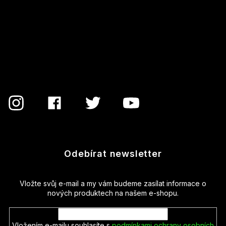
á
p
a
t
í
Odebírat newsletter
Vložte svůj e-mail a my vám budeme zasílat informace o
nových produktech na našem e-shopu.
Vložením e-mailu souhlasíte s
podmínkami ochrany osobních