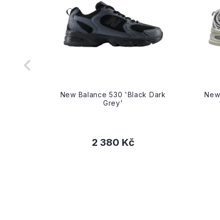
 'Black'
New Balance 530 'Black Dark
New 
Grey'
2 380 Kč