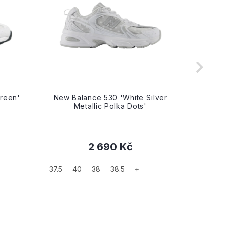
reen'
New Balance 530 'White Silver
New 
Metallic Polka Dots'
2 690 Kč
37.5
40
38
38.5
+