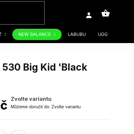
NÁKUPNÍ
KOŠÍK
Z
NEW BALANCE
LABUBU
UGG
MUŽ
530 Big Kid 'Black
Zvolte variantu
Kč
Můžeme doručit do:
Zvolte variantu