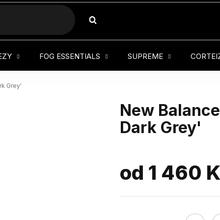
HLEDAT
EZY
FOG ESSENTIALS
SUPREME
CORTEI
rk Grey'
New Balance 
Dark Grey'
od
1 460 