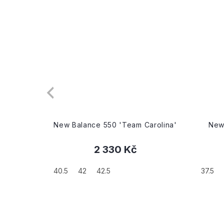
arolina'
New Balance Wmns 550 'Lilac
N
Cloud'
3 290 Kč
37.5
46.5