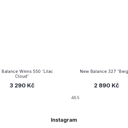
ew Balance 327 'Beige'
New Balance 9060 'Sh
Grey'
2 890 Kč
4 390 Kč
42
43
44
44.5
Instagram