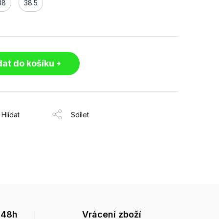
38
38.5
dat do košíku
Hlídat
Sdílet
 48h
Vrácení zboží