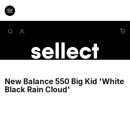
Přejít
na
obsah
NÁ
KO
New Balance 550 Big Kid 'White
Black Rain Cloud'