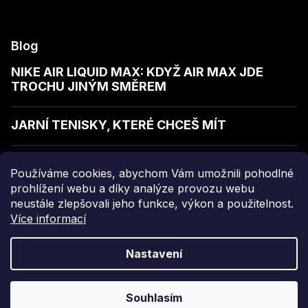
Blog
NIKE AIR LIQUID MAX: KDYŽ AIR MAX JDE
TROCHU JINÝM SMĚREM
JARNÍ TENISKY, KTERÉ CHCEŠ MÍT
JAK POZNAT KVALITNÍ MIKINU
Používáme cookies, abychom Vám umožnili pohodlné
prohlížení webu a díky analýze provozu webu
neustále zlepšovali jeho funkce, výkon a použitelnost.
Více informací
Copyright 2026
sellect
. Všechna práva vyhrazena.
Nastavení
Grafický návrh vytvořil a nakódoval
Shoptak.cz
Souhlasím
Vytvořil Shoptet Premium