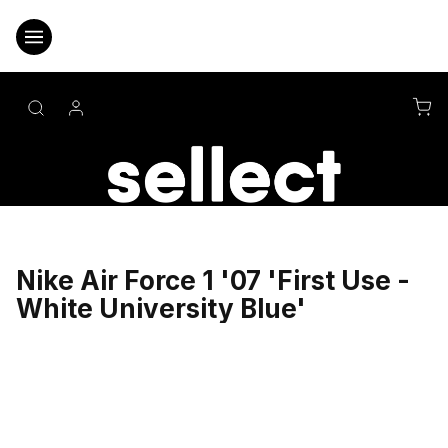
Přejít
na
obsah
NÁ
KO
Nike Air Force 1 '07 'First Use -
White University Blue'