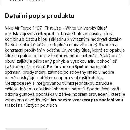
Detailní popis produktu
Nike Air Force 1 '07 'First Use - White University Blue'
představují svěží interpretaci basketbalové klasiky, která
kombinuje čistou bílou základnu s výraznými modrými detaily.
Svršek z hladké kůže je doplněn o tmavě modrý Swoosh a
kontrastní prošívání v odstínu University Blue, které se opakuje
také na patním panelu z texturovaného materiálu. Nízký profil
obuvi zajišťuje přirozený pohyb a vysokou míru pohodlí při
každodenním nošení.
Perforace na špičce
napomáhá
optimální prodyšnosti, zatímco polstrovaný límec v modré
barvě poskytuje potřebnou oporu v oblasti kotníku.
Mezipodešev s integrovanou tlumicí jednotkou zaručuje
měkký došlap a efektivní absorpci nárazů. Spodní část tvoří
odolná gumová podrážka v zářivě modrém provedení, která je
vybavena osvědčeným
kruhovým vzorkem pro spolehlivou
trakci
na různých površích.