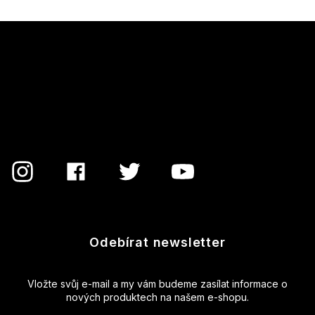
Z
á
p
a
t
í
Odebírat newsletter
Vložte svůj e-mail a my vám budeme zasílat informace o
nových produktech na našem e-shopu.