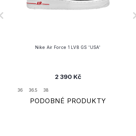
Nike Air Force 1 LV8 GS 'USA'
2 390 Kč
36
36.5
38