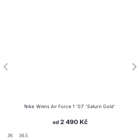
Nike Wmns Air Force 1 '07 'Saturn Gold'
2 490 Kč
od
36
36.5