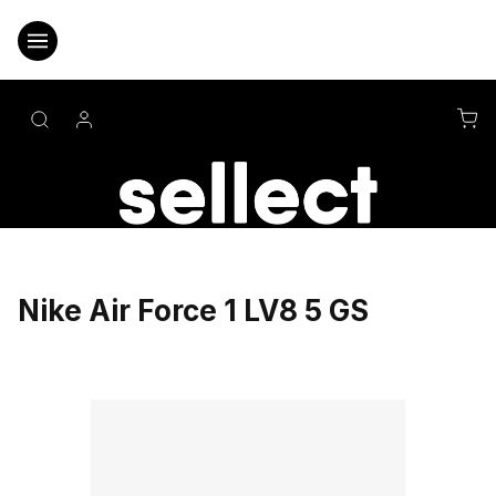
Přejít
na
obsah
NÁ
KO
Nike Air Force 1 LV8 5 GS