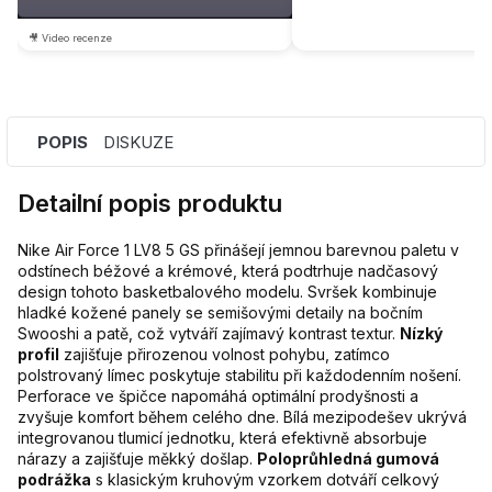
🎥 Video recenze
POPIS
DISKUZE
Detailní popis produktu
Nike Air Force 1 LV8 5 GS přinášejí jemnou barevnou paletu v
odstínech béžové a krémové, která podtrhuje nadčasový
design tohoto basketbalového modelu. Svršek kombinuje
hladké kožené panely se semišovými detaily na bočním
Swooshi a patě, což vytváří zajímavý kontrast textur.
Nízký
profil
zajišťuje přirozenou volnost pohybu, zatímco
polstrovaný límec poskytuje stabilitu při každodenním nošení.
Perforace ve špičce napomáhá optimální prodyšnosti a
zvyšuje komfort během celého dne. Bílá mezipodešev ukrývá
integrovanou tlumicí jednotku, která efektivně absorbuje
nárazy a zajišťuje měkký došlap.
Poloprůhledná gumová
podrážka
s klasickým kruhovým vzorkem dotváří celkový