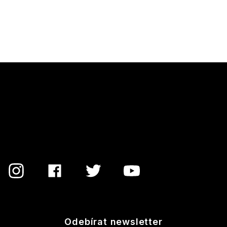
Z
á
p
a
t
í
Odebírat newsletter