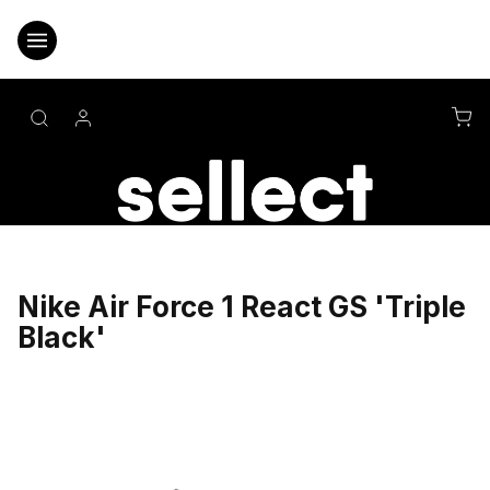
Přejít
na
obsah
NÁ
KO
Nike Air Force 1 React GS 'Triple
Black'