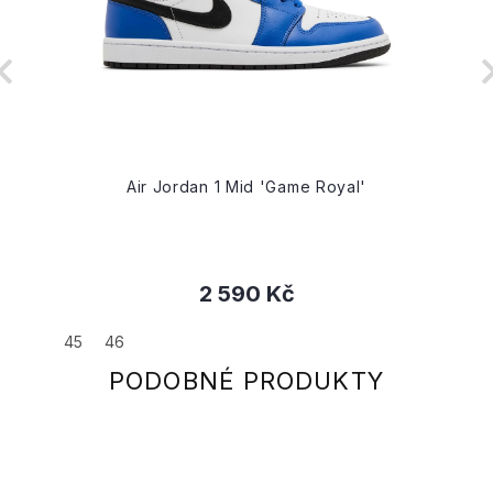
Air Jordan 1 Mid 'Game Royal'
2 590 Kč
45
46