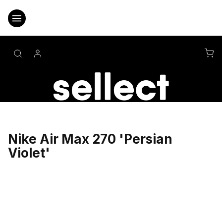
Přejít
na
obsah
NÁ
KO
Nike Air Max 270 'Persian
Violet'