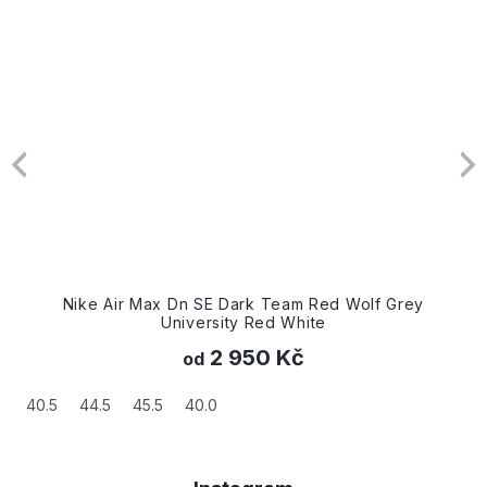
Nike Air Max Dn SE Dark Team Red Wolf Grey
University Red White
2 950 Kč
od
40.5
44.5
45.5
40.0