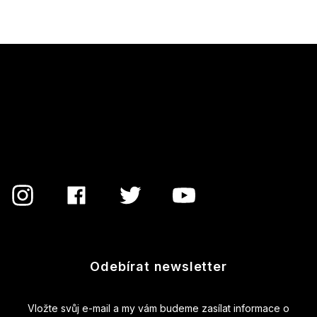
Z
á
p
a
t
í
Odebírat newsletter
Vložte svůj e-mail a my vám budeme zasílat informace o