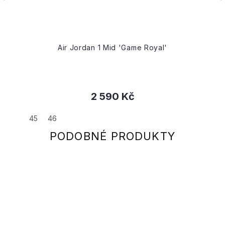
Air Jordan 1 Mid 'Game Royal'
2 590 Kč
45
46