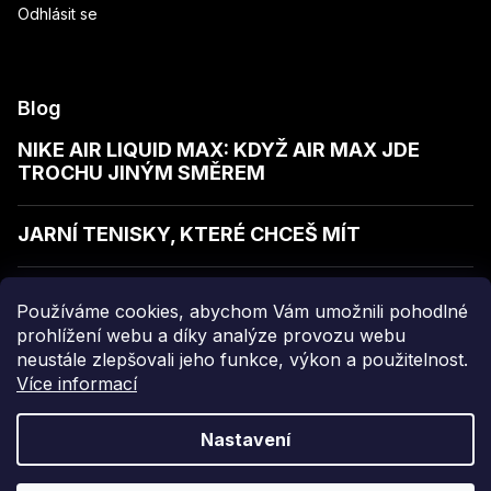
Odhlásit se
Blog
NIKE AIR LIQUID MAX: KDYŽ AIR MAX JDE
TROCHU JINÝM SMĚREM
JARNÍ TENISKY, KTERÉ CHCEŠ MÍT
JAK POZNAT KVALITNÍ MIKINU
Používáme cookies, abychom Vám umožnili pohodlné
prohlížení webu a díky analýze provozu webu
neustále zlepšovali jeho funkce, výkon a použitelnost.
Více informací
Copyright 2026
sellect
. Všechna práva vyhrazena.
Nastavení
Grafický návrh vytvořil a nakódoval
Shoptak.cz