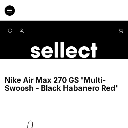
Přejít
na
obsah
NÁ
KO
Nike Air Max 270 GS 'Multi-
Swoosh - Black Habanero Red'