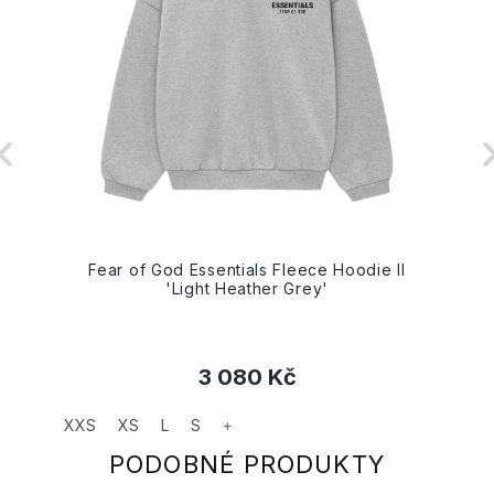
Fear of God Essentials Fleece Hoodie II
'Light Heather Grey'
3 080 Kč
XXS
XS
L
S
+