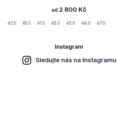
2 800 Kč
od
42.5
45.5
41.0
42.0
43.0
44.0
47.0
Instagram
Sledujte nás na Instagramu