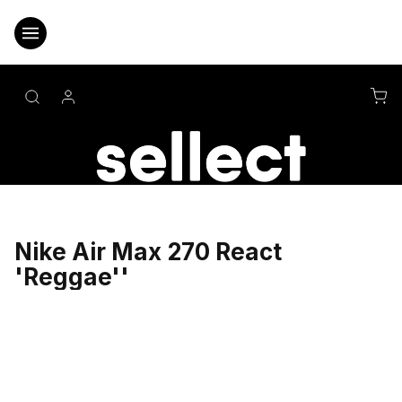
Přejít
na
obsah
NÁ
KO
Nike Air Max 270 React
'Reggae''