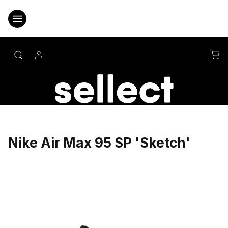
Přejít
na
obsah
NÁ
KO
Nike Air Max 95 SP 'Sketch'