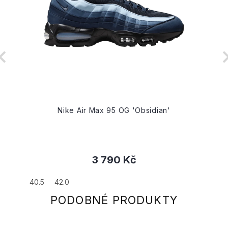
'
Nike Air Max 95 OG 'Obsidian'
3 790 Kč
40.5
42.0