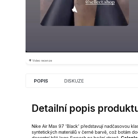
🎥 Video recenze
POPIS
DISKUZE
Detailní popis produkt
Nike Air Max 97 'Black' představují nadčasovou kla
syntetických materiálů v černé barvě, což botám dod
decentní bílé logo Swoosh na boční straně.
Celoplo