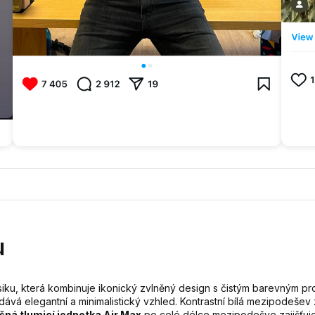
u
siku, která kombinuje ikonický zvlněný design s čistým barevným pr
ává elegantní a minimalistický vzhled. Kontrastní bílá mezipodešev
šná tlumicí jednotka Air Max
po celé délce mezipodešve zajišťuje 