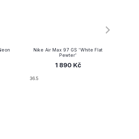
S 'White Flat
Nike Wmns Air Max 97 SE
r'
'Evolution of Icons'
 Kč
2 990 Kč
39