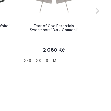
White'
Fear of God Essentials
Fe
Sweatshort 'Dark Oatmeal'
Swea
2 060 Kč
XXS
XS
S
M
+
XXS