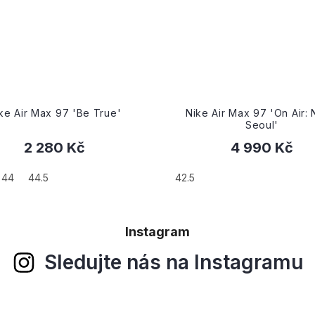
Nike Air Max 97 'On Air: Neon
Nike Air Max 97 G
Seoul'
Pewte
4 990 Kč
1 890
42.5
36.5
Instagram
Sledujte nás na Instagramu