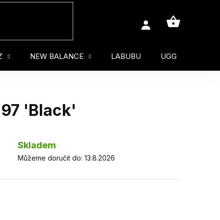
NÁKUPNÍ
KOŠÍK
Z
NEW BALANCE
LABUBU
UGG
MUŽ
97 'Black'
Skladem
Můžeme doručit do:
13.8.2026