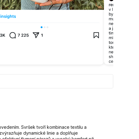
ovedením. Svršek tvoří kombinace textilu a
 zvýrazňuje dynamické linie a doplňuje
efektivní tlumení nárazů a vysoký komfort při