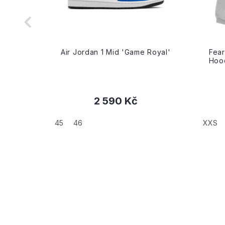
riple
Air Jordan 1 Mid 'Game Royal'
Fear
Hood
2 590 Kč
+
45
46
XXS