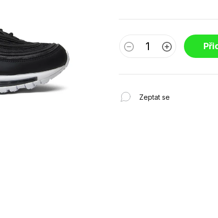
Při
Zeptat se