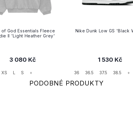
 of God Essentials Fleece
Nike Dunk Low GS 'Black 
ie II 'Light Heather Grey'
3 080 Kč
1 530 Kč
XS
L
S
+
36
36.5
37.5
38.5
+