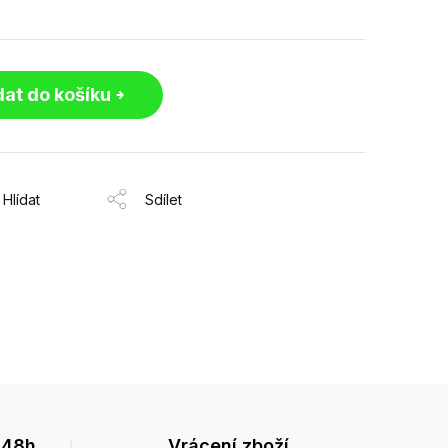
dat do košíku
Hlídat
Sdílet
 48h
Vrácení zboží