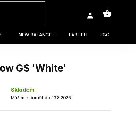
NÁKUPNÍ
KOŠÍK
Z
NEW BALANCE
LABUBU
UGG
MUŽ
Low GS 'White'
Skladem
Můžeme doručit do:
13.8.2026