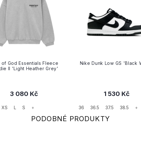
 of God Essentials Fleece
Nike Dunk Low GS 'Black 
ie II 'Light Heather Grey'
3 080 Kč
1 530 Kč
XS
L
S
+
36
36.5
37.5
38.5
+