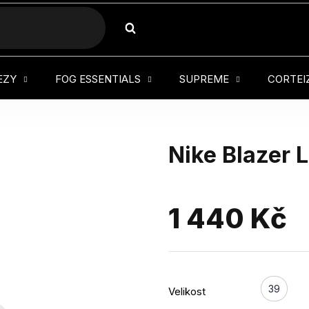
HLEDAT
EZY
FOG ESSENTIALS
SUPREME
CORTEI
Nike Blazer 
1 440 Kč
39
Velikost