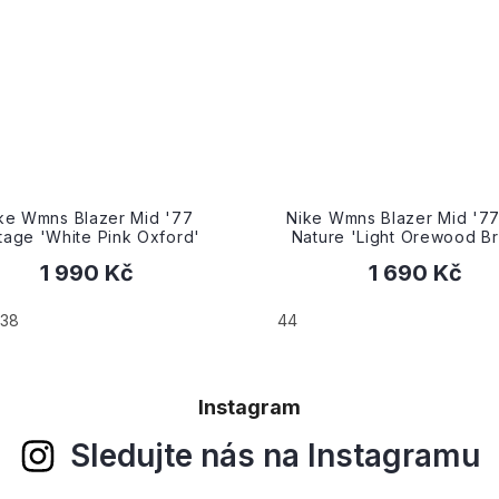
 Wmns Blazer Mid '77 Next
Nike Wmns Blazer Mid '77
re 'Light Orewood Brown'
Nature 'University Blu
1 690 Kč
1 690 Kč
od
36.5
42.5
Instagram
Sledujte nás na Instagramu