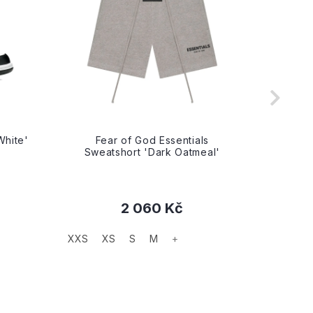
White'
Fear of God Essentials
Fe
Sweatshort 'Dark Oatmeal'
Swea
2 060 Kč
XXS
XS
S
M
+
XXS