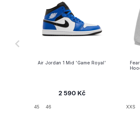
riple
Air Jordan 1 Mid 'Game Royal'
Fear
Hood
2 590 Kč
+
45
46
XXS