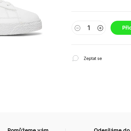
Při
Zeptat se
Pomůžeme vám
Odesíláme do