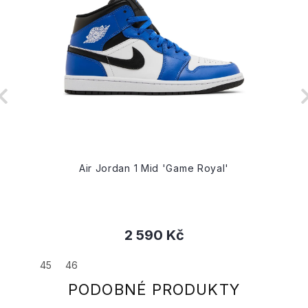
Air Jordan 1 Mid 'Game Royal'
2 590 Kč
45
46