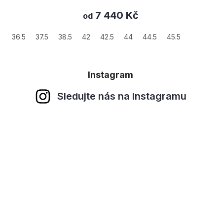
7 440 Kč
od
36.5
37.5
38.5
42
42.5
44
44.5
45.5
Instagram
Sledujte nás na Instagramu