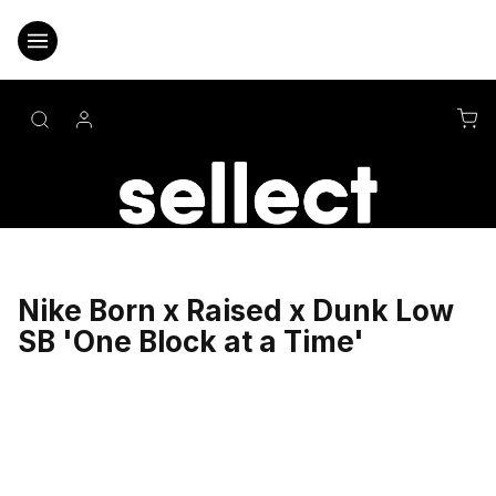
Přejít
na
obsah
NÁ
KO
Nike Born x Raised x Dunk Low
SB 'One Block at a Time'