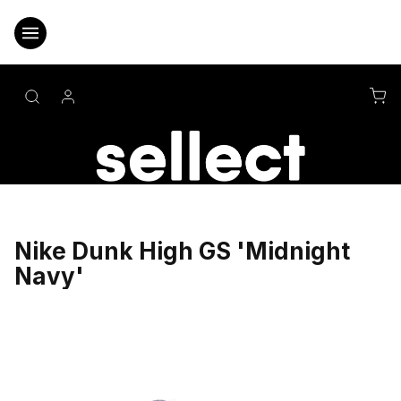
Přejít
na
obsah
NÁ
KO
Nike Dunk High GS 'Midnight
Navy'