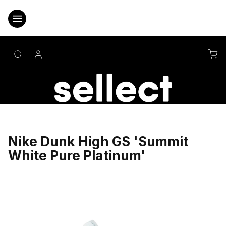
Přejít
na
obsah
NÁ
KO
Nike Dunk High GS 'Summit
White Pure Platinum'