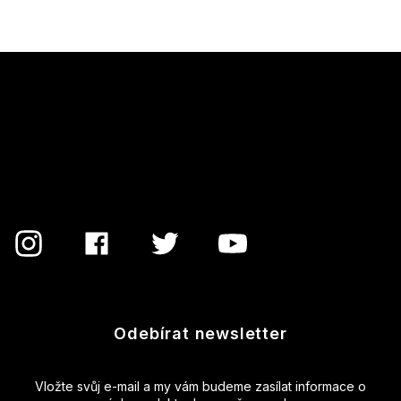
Z
á
p
a
t
í
Odebírat newsletter
Vložte svůj e-mail a my vám budeme zasílat informace o