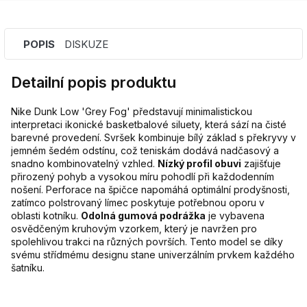
POPIS
DISKUZE
Detailní popis produktu
Nike Dunk Low 'Grey Fog' představují minimalistickou
interpretaci ikonické basketbalové siluety, která sází na čisté
barevné provedení. Svršek kombinuje bílý základ s překryvy v
jemném šedém odstínu, což teniskám dodává nadčasový a
snadno kombinovatelný vzhled.
Nízký profil obuvi
zajišťuje
přirozený pohyb a vysokou míru pohodlí při každodenním
nošení. Perforace na špičce napomáhá optimální prodyšnosti,
zatímco polstrovaný límec poskytuje potřebnou oporu v
oblasti kotníku.
Odolná gumová podrážka
je vybavena
osvědčeným kruhovým vzorkem, který je navržen pro
spolehlivou trakci na různých površích. Tento model se díky
svému střídmému designu stane univerzálním prvkem každého
šatníku.