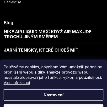
Odhlásit se
Blog
NIKE AIR LIQUID MAX: KDYŽ AIR MAX JDE
TROCHU JINÝM SMĚREM
JARNÍ TENISKY, KTERÉ CHCEŠ MÍT
JAK POZNAT KVALITNÍ MIKINU
Používáme cookies, abychom Vám umožnili pohodlné
prohlížení webu a díky analýze provozu webu
neustále zlepšovali jeho funkce, výkon a použitelnost.
Více informací
Copyright 2026
sellect
. Všechna práva vyhrazena.
Nastavení
Grafický návrh vytvořil a nakódoval
Shoptak.cz