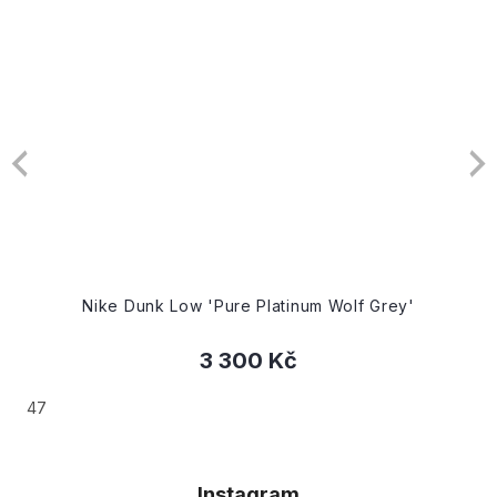
Nike Dunk Low 'Pure Platinum Wolf Grey'
3 300 Kč
47
42.5
44
44.5
Instagram