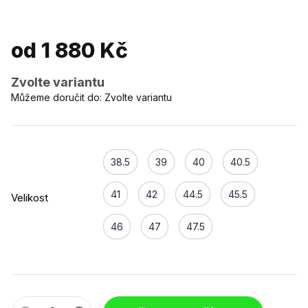
od
1 880 Kč
Zvolte variantu
Můžeme doručit do:
Zvolte variantu
38.5
39
40
40.5
41
42
44.5
45.5
Velikost
46
47
47.5