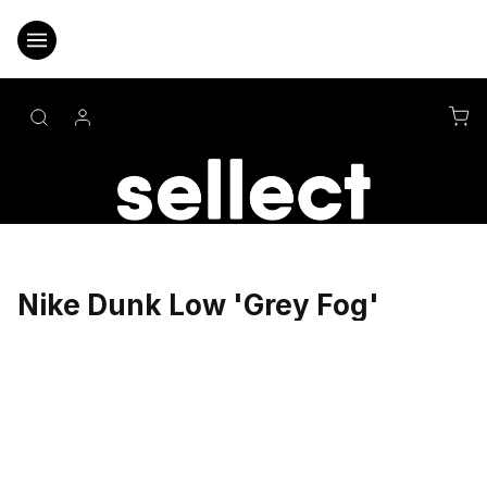
Přejít
na
obsah
NÁ
KO
Nike Dunk Low 'Grey Fog'