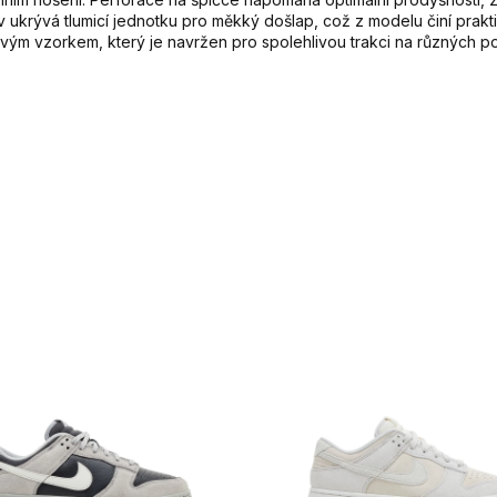
v ukrývá tlumicí jednotku pro měkký došlap, což z modelu činí prak
m vzorkem, který je navržen pro spolehlivou trakci na různých po