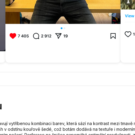
u
ují vytříbenou kombinaci barev, která sází na kontrast mezi tmavě
v odstínu kouřově šedé, což botám dodává na textuře i moderním vz
ním nošení. Perforace na špičce napomáhá optimální prodyšnosti, z