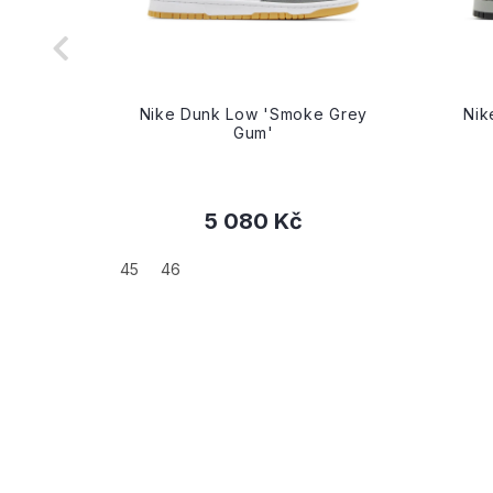
etown'
Nike Dunk Low 'Smoke Grey
Nik
Gum'
5 080 Kč
45
46