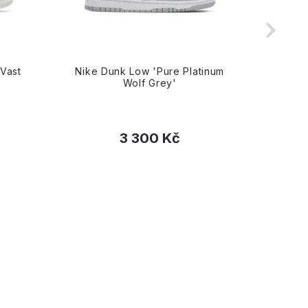
Vast
Nike Dunk Low 'Pure Platinum
Nike D
Wolf Grey'
3 300 Kč