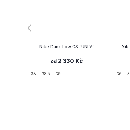
NLV'
Nike Wmns Dunk Low Disrupt
Ni
'Sea Glass'
1 920 Kč
od
36
37.5
38
38.5
39
41
35.5