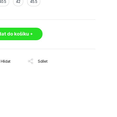
40.5
42
45.5
dat do košíku
Hlídat
Sdílet