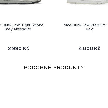
e Dunk Low 'Light Smoke
Nike Dunk Low Premium '
Grey Anthracite'
Grey'
2 990 Kč
4 000 Kč