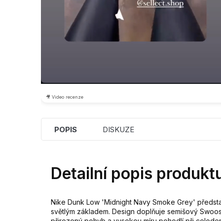
🎥 Video recenze
POPIS
DISKUZE
Detailní popis produkt
Nike Dunk Low 'Midnight Navy Smoke Grey' představ
světlým základem. Design doplňuje semišový Swoosh 
přirozený pohyb a vysokou míru pohodlí při celoden