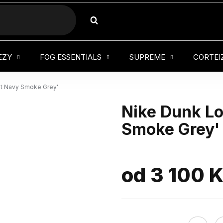
HLEDAT
EZY
FOG ESSENTIALS
SUPREME
CORTEI
ht Navy Smoke Grey'
Nike Dunk L
Smoke Grey'
od
3 100 