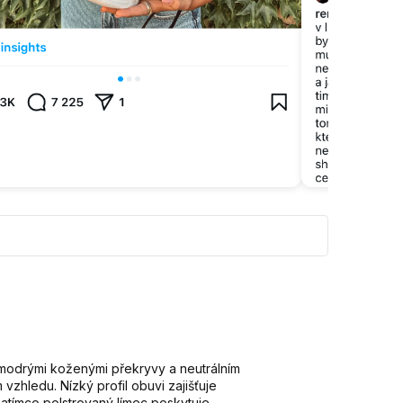
 modrými koženými překryvy a neutrálním
hledu. Nízký profil obuvi zajišťuje
atímco polstrovaný límec poskytuje