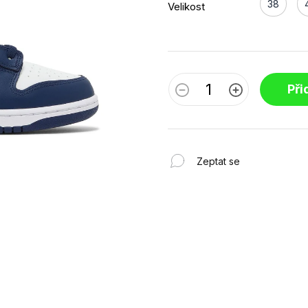
38
Velikost
Při
Zeptat se