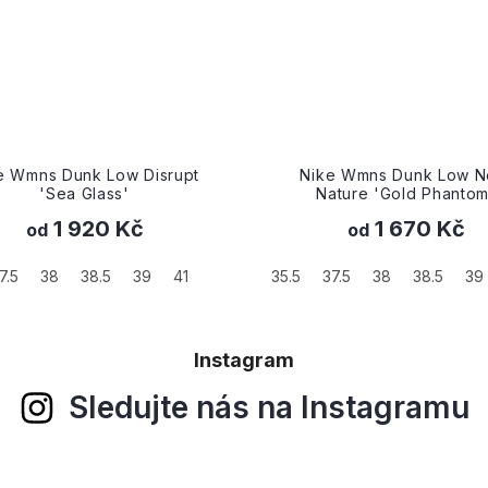
ke Wmns Dunk Low Next
Nike Dunk Low 'Safari Sw
Nature 'Gold Phantom'
Kumquat'
1 670 Kč
1 900 Kč
od
od
37.5
38
38.5
39
40
40.5
42
41
42.5
43
44
44.5
Instagram
Sledujte nás na Instagramu