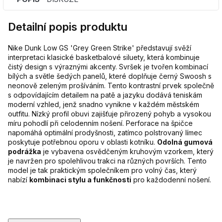
Detailní popis produktu
Nike Dunk Low GS 'Grey Green Strike' představují svěží
interpretaci klasické basketbalové siluety, která kombinuje
čistý design s výraznými akcenty. Svršek je tvořen kombinací
bílých a světle šedých panelů, které doplňuje černý Swoosh s
neonově zeleným prošíváním. Tento kontrastní prvek společně
s odpovídajícím detailem na patě a jazyku dodává teniskám
moderní vzhled, jenž snadno vynikne v každém městském
outfitu. Nízký profil obuvi zajišťuje přirozený pohyb a vysokou
míru pohodlí při celodenním nošení. Perforace na špičce
napomáhá optimální prodyšnosti, zatímco polstrovaný límec
poskytuje potřebnou oporu v oblasti kotníku.
Odolná gumová
podrážka
je vybavena osvědčeným kruhovým vzorkem, který
je navržen pro spolehlivou trakci na různých površích. Tento
model je tak praktickým společníkem pro volný čas, který
nabízí
kombinaci stylu a funkčnosti
pro každodenní nošení.