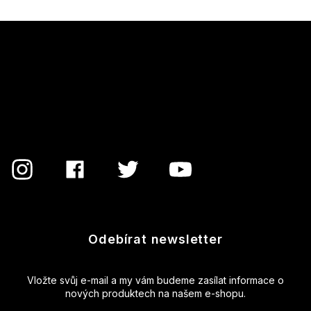
Z
á
p
a
t
í
Odebírat newsletter
Vložte svůj e-mail a my vám budeme zasílat informace o
nových produktech na našem e-shopu.