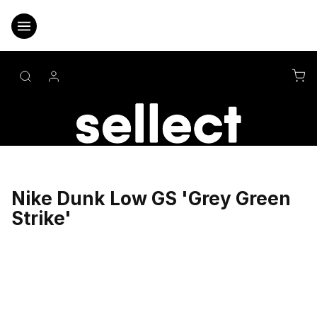
Přejít
na
obsah
NÁ
KO
Nike Dunk Low GS 'Grey Green
Strike'