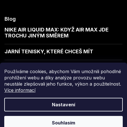
Blog
NIKE AIR LIQUID MAX: KDYŽ AIR MAX JDE
TROCHU JINÝM SMĚREM
JARNÍ TENISKY, KTERÉ CHCEŠ MÍT
JAK POZNAT KVALITNÍ MIKINU
Používáme cookies, abychom Vám umožnili pohodlné
prohlížení webu a díky analýze provozu webu
neustále zlepšovali jeho funkce, výkon a použitelnost.
Více informací
Copyright 2026
sellect
. Všechna práva vyhrazena.
Nastavení
Grafický návrh vytvořil a nakódoval
Shoptak.cz
Souhlasím
Vytvořil Shoptet Premium