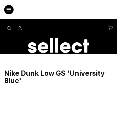
Přejít
na
obsah
NÁ
KO
Nike Dunk Low GS 'University
Blue'