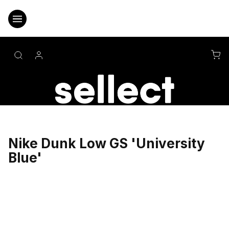
Přejít
na
obsah
NÁ
KO
Nike Dunk Low GS 'University
Blue'