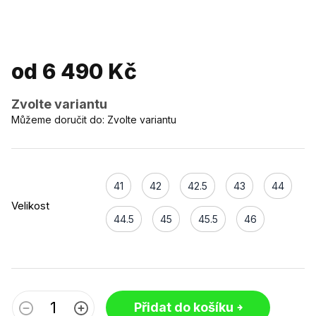
od
6 490 Kč
Zvolte variantu
Můžeme doručit do:
Zvolte variantu
41
42
42.5
43
44
Velikost
44.5
45
45.5
46
Přidat do košíku