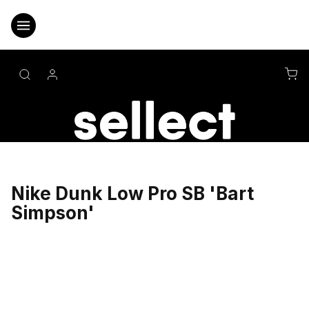
Přejít
na
obsah
NÁ
KO
Nike Dunk Low Pro SB 'Bart
Simpson'