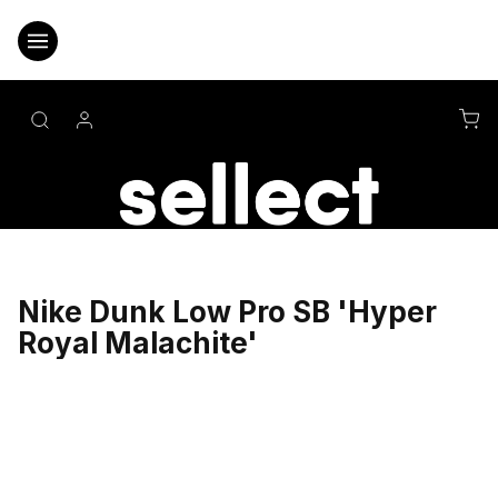
Přejít
na
obsah
NÁ
KO
Nike Dunk Low Pro SB 'Hyper
Royal Malachite'