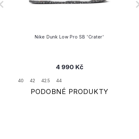
Nike Dunk Low Pro SB 'Crater'
4 990 Kč
40
42
42.5
44