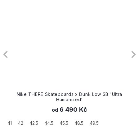
Nike THERE Skateboards x Dunk Low SB 'Ultra
Humanized'
6 490 Kč
od
41
42
42.5
44.5
45.5
48.5
49.5