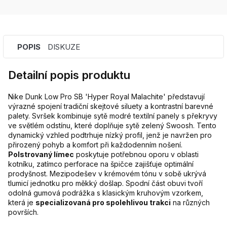
POPIS
DISKUZE
Detailní popis produktu
Nike Dunk Low Pro SB 'Hyper Royal Malachite' představují
výrazné spojení tradiční skejtové siluety a kontrastní barevné
palety. Svršek kombinuje sytě modré textilní panely s překryvy
ve světlém odstínu, které doplňuje sytě zelený Swoosh. Tento
dynamický vzhled podtrhuje nízký profil, jenž je navržen pro
přirozený pohyb a komfort při každodenním nošení.
Polstrovaný límec
poskytuje potřebnou oporu v oblasti
kotníku, zatímco perforace na špičce zajišťuje optimální
prodyšnost. Mezipodešev v krémovém tónu v sobě ukrývá
tlumicí jednotku pro měkký došlap. Spodní část obuvi tvoří
odolná gumová podrážka s klasickým kruhovým vzorkem,
která je
specializovaná pro spolehlivou trakci
na různých
površích.