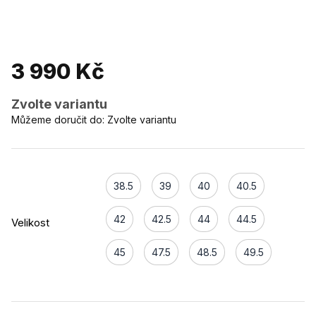
3 990 Kč
Zvolte variantu
Můžeme doručit do:
Zvolte variantu
38.5
39
40
40.5
42
42.5
44
44.5
Velikost
45
47.5
48.5
49.5