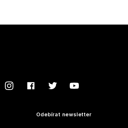
Z
á
p
a
t
í
Odebírat newsletter