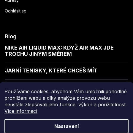
Adresy
Odhlásit se
Blog
NIKE AIR LIQUID MAX: KDYŽ AIR MAX JDE
TROCHU JINÝM SMĚREM
JARNÍ TENISKY, KTERÉ CHCEŠ MÍT
JAK POZNAT KVALITNÍ MIKINU
Používáme cookies, abychom Vám umožnili pohodlné
prohlížení webu a díky analýze provozu webu
neustále zlepšovali jeho funkce, výkon a použitelnost.
Více informací
Copyright 2026
sellect
. Všechna práva vyhrazena.
Nastavení
Grafický návrh vytvořil a nakódoval
Shoptak.cz