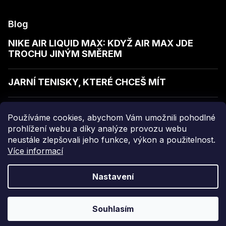
Blog
NIKE AIR LIQUID MAX: KDYŽ AIR MAX JDE
TROCHU JINÝM SMĚREM
JARNÍ TENISKY, KTERÉ CHCEŠ MÍT
JAK POZNAT KVALITNÍ MIKINU
Používáme cookies, abychom Vám umožnili pohodlné
prohlížení webu a díky analýze provozu webu
neustále zlepšovali jeho funkce, výkon a použitelnost.
Více informací
Copyright 2026
sellect
. Všechna práva vyhrazena.
Nastavení
Grafický návrh vytvořil a nakódoval
Shoptak.cz
Souhlasím
Vytvořil Shoptet Premium