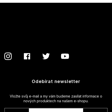
Z
á
p
a
t
í
Odebírat newsletter
Vložte svůj e-mail a my vám budeme zasílat informace o
nových produktech na našem e-shopu.