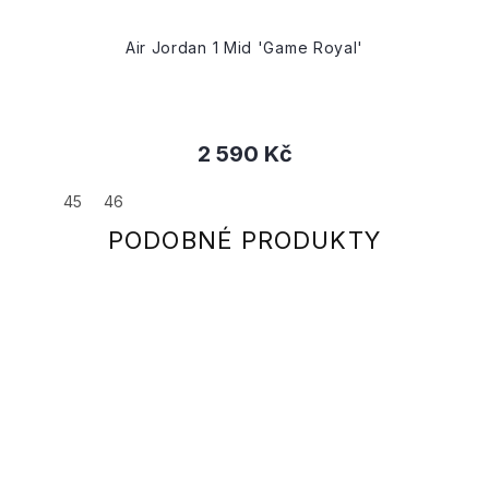
Air Jordan 1 Mid 'Game Royal'
2 590 Kč
45
46