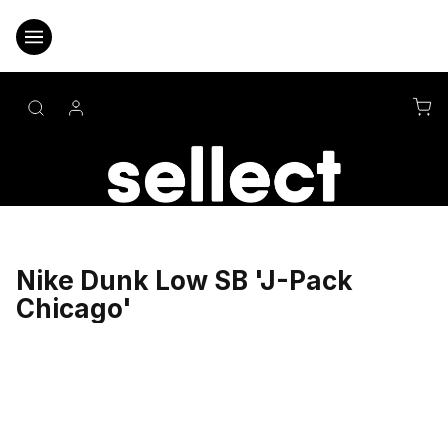
Přejít
na
obsah
NÁ
KO
Nike Dunk Low SB 'J-Pack
Chicago'