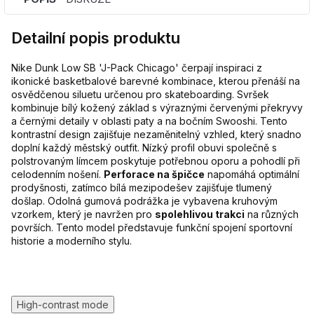
Detailní popis produktu
Nike Dunk Low SB 'J-Pack Chicago' čerpají inspiraci z
ikonické basketbalové barevné kombinace, kterou přenáší na
osvědčenou siluetu určenou pro skateboarding. Svršek
kombinuje bílý kožený základ s výraznými červenými překryvy
a černými detaily v oblasti paty a na bočním Swooshi. Tento
kontrastní design zajišťuje nezaměnitelný vzhled, který snadno
doplní každý městský outfit. Nízký profil obuvi společně s
polstrovaným límcem poskytuje potřebnou oporu a pohodlí při
celodenním nošení.
Perforace na špičce
napomáhá optimální
prodyšnosti, zatímco bílá mezipodešev zajišťuje tlumený
došlap. Odolná gumová podrážka je vybavena kruhovým
vzorkem, který je navržen pro
spolehlivou trakci
na různých
površích. Tento model představuje funkční spojení sportovní
historie a moderního stylu.
High-contrast mode