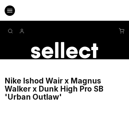
Přejít
na
obsah
NÁ
KO
Nike Ishod Wair x Magnus
Walker x Dunk High Pro SB
'Urban Outlaw'