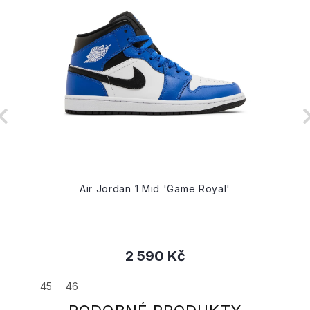
Air Jordan 1 Mid 'Game Royal'
2 590 Kč
45
46