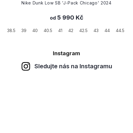
Nike Dunk Low SB 'J-Pack Chicago' 2024
5 990 Kč
od
38.5
39
40
40.5
41
42
42.5
43
44
44.5
4
Instagram
Sledujte nás na Instagramu