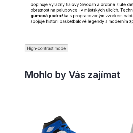
doplňuje výrazný fialový Swoosh a drobné žluté deta
obratnost na palubovce i v městských ulicích. Tech
gumová podrážka
s propracovaným vzorkem nabízí 
spojuje historii basketbalové legendy s moderním z
High-contrast mode