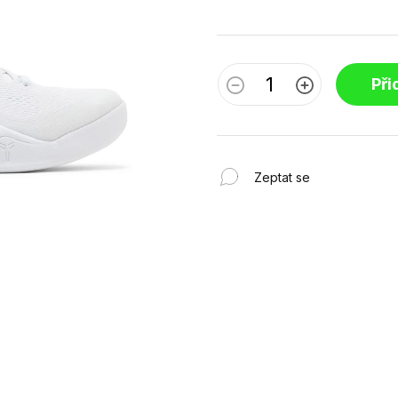
Při
Zeptat se