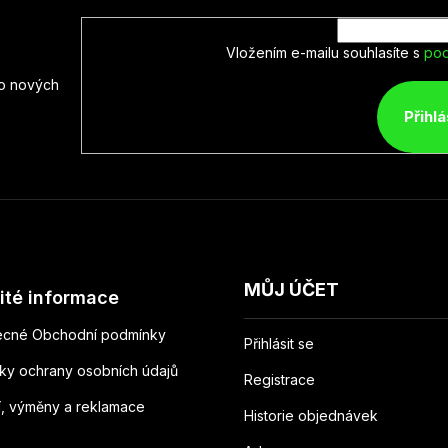
Vložením e-mailu souhlasíte s
pod
 o nových
Přihlá
MŮJ ÚČET
ité informace
cné Obchodní podmínky
Přihlásit se
ky ochrany osobních údajů
Registrace
í, výměny a reklamace
Historie objednávek