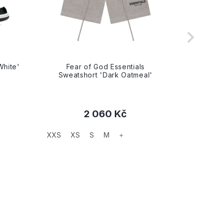
White'
Fear of God Essentials
Fe
Sweatshort 'Dark Oatmeal'
Swea
2 060 Kč
XXS
XS
S
M
+
XXS