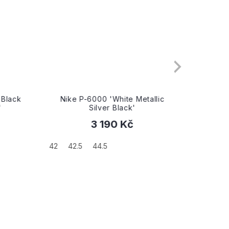
'Black
Nike P-6000 'White Metallic
Ni
'
Silver Black'
3 190 Kč
42
42.5
44.5
45
46