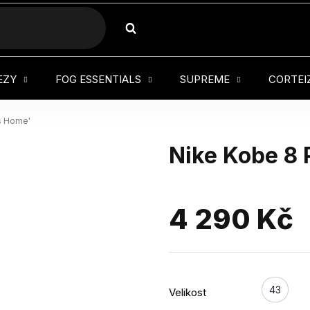
HLEDAT
EZY
FOG ESSENTIALS
SUPREME
CORTEI
rs Home'
Nike Kobe 8 
4 290 Kč
43
Velikost