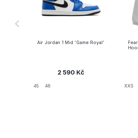
riple
Air Jordan 1 Mid 'Game Royal'
Fear
Hood
2 590 Kč
+
45
46
XXS