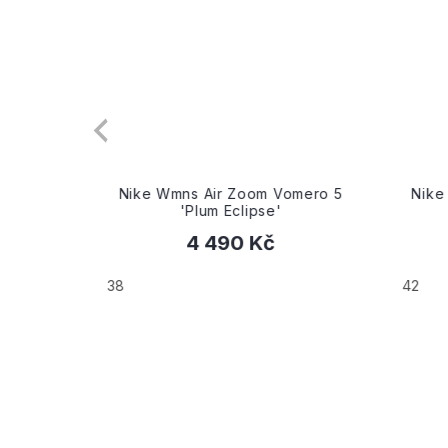
x 'Black
Nike Wmns Air Zoom Vomero 5
Nike 
'Plum Eclipse'
4 490 Kč
38
42