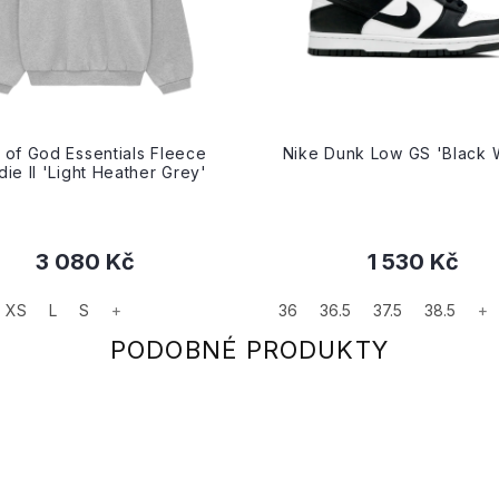
 of God Essentials Fleece
Nike Dunk Low GS 'Black 
ie II 'Light Heather Grey'
3 080 Kč
1 530 Kč
XS
L
S
+
36
36.5
37.5
38.5
+