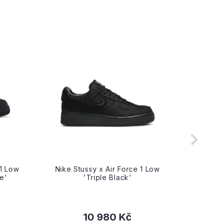
1 Low
Nike Stussy x Air Force 1 Low
Nike T
e'
'Triple Black'
10 980 Kč