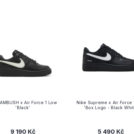
 AMBUSH x Air Force 1 Low
Nike Supreme x Air Force 
'Black'
'Box Logo - Black Whit
9 190 Kč
5 490 Kč