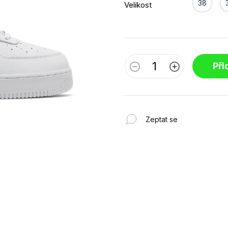
38
Velikost
Při
Zeptat se