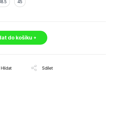
38.5
45
dat do košíku
Hlídat
Sdílet