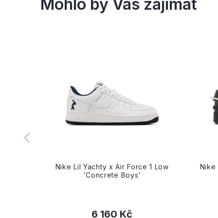
NOUGH x
Nike Lil Yachty x Air Force 1 Low
Nike
Cheetah
'Concrete Boys'
6 160 Kč