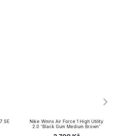
41
44.
Utility
Nike Wmns Air Force 1 Shadow
Nike Ai
rown'
'White Metallic Silver'