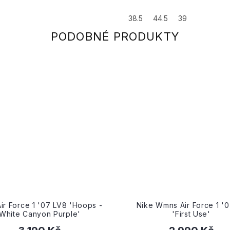
38.5
44.5
39
e Wmns Air Force 1 '07 SE
Nike Wmns Air Force 1 High 
'First Use'
2.0 'Black Gum Medium B