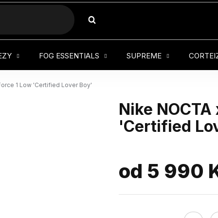
HLEDAT
EZY
FOG ESSENTIALS
SUPREME
CORTEI
orce 1 Low 'Certified Lover Boy'
Nike NOCTA x
'Certified Lo
od
5 990 