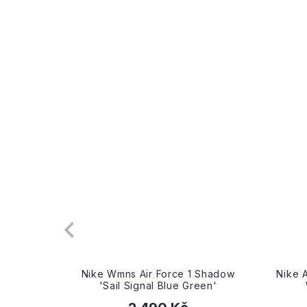
Shadow
Nike Air Force 1 '07 LV8 'Hoops -
Nik
en'
White Canyon Purple'