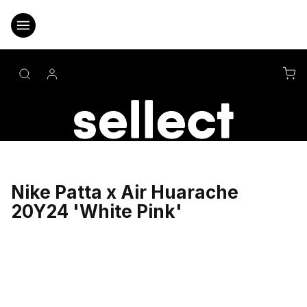
Přejít
na
obsah
NÁ
KO
Nike Patta x Air Huarache
20Y24 'White Pink'