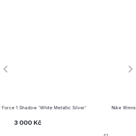
Nike Wmns Air Force 1 Shadow 'Sail Royal Red'
2 890 Kč
42