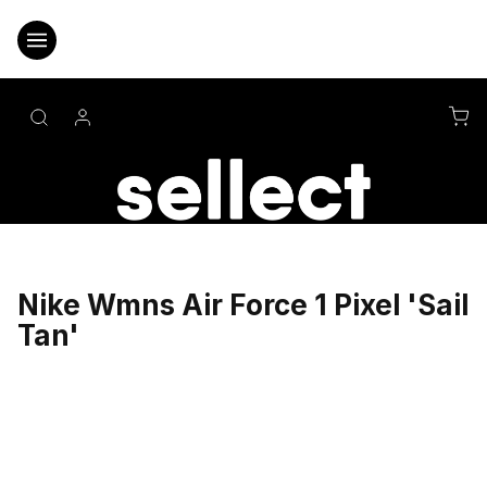
Přejít
na
obsah
NÁ
KO
Nike Wmns Air Force 1 Pixel 'Sail
Tan'