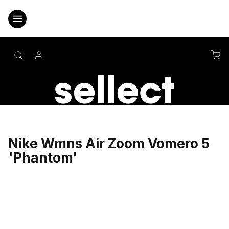
Přejít
na
obsah
NÁ
KO
Nike Wmns Air Zoom Vomero 5
'Phantom'