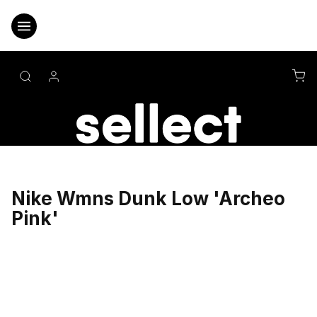
Přejít
na
obsah
NÁ
KO
Nike Wmns Dunk Low 'Archeo
Pink'