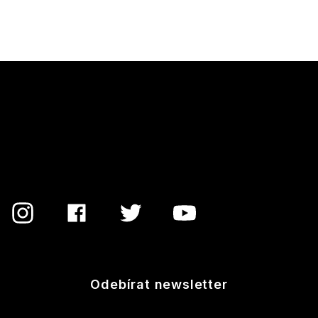
Z
á
p
a
t
í
Odebírat newsletter