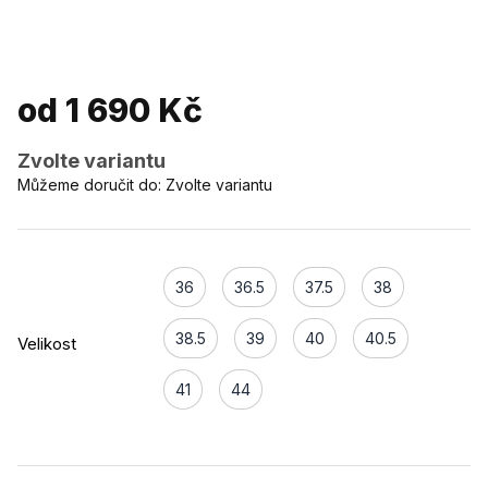
od
1 690 Kč
Zvolte variantu
Můžeme doručit do:
Zvolte variantu
36
36.5
37.5
38
38.5
39
40
40.5
Velikost
41
44