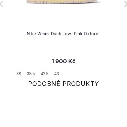
Nike Wmns Dunk Low 'Pink Oxford'
1 900 Kč
38
38.5
42.5
43