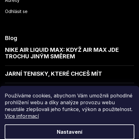
Adresy
Odhlásit se
Blog
NIKE AIR LIQUID MAX: KDYŽ AIR MAX JDE
TROCHU JINÝM SMĚREM
JARNÍ TENISKY, KTERÉ CHCEŠ MÍT
JAK POZNAT KVALITNÍ MIKINU
Používáme cookies, abychom Vám umožnili pohodlné
prohlížení webu a díky analýze provozu webu
neustále zlepšovali jeho funkce, výkon a použitelnost.
Více informací
Copyright 2026
sellect
. Všechna práva vyhrazena.
Nastavení
Grafický návrh vytvořil a nakódoval
Shoptak.cz