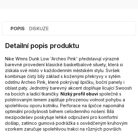
POPIS
DISKUZE
Detailní popis produktu
Nike Wmns Dunk Low 'Archeo Pink' představují výrazné
barevné provedení klasické basketbalové siluety, která si
získala své místo v každodenním městském stylu. Svršek
kombinuje čistý bílý základ s koženými překryvy v sytém
odstínu Archeo Pink, které pokrývají špičku, boční panely i
oblast paty. Jednotný barevný akcent doplňuje lícující Swoosh
na bocích a ladící tkaničky.
Nízký profil obuvi
společně s
polstrovaným lemem zajišťuje přirozenou volnost pohybu a
spolehlivou oporu kotníku. Perforace na špičce napomáhá
optimální prodyšnosti během celodenního nošení. Bílá
mezipodešev poskytuje lehké odpružení pro komfortní
došlap, zatímco gumová podrážka s osvědčeným kruhovým
vzorkem zaručuje spolehlivou trakci na různých površích.