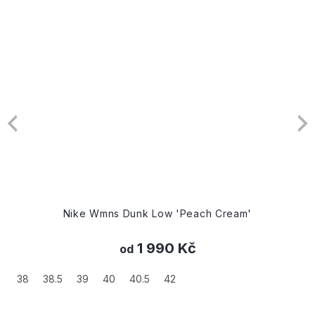
Nike Wmns Dunk Low 'Peach Cream'
1 990 Kč
od
38
38.5
39
40
40.5
42