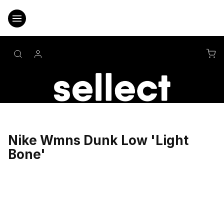
Přejít
na
obsah
NÁ
KO
Nike Wmns Dunk Low 'Light
Bone'