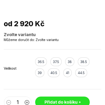
od
2 920 Kč
Zvolte variantu
Můžeme doručit do:
Zvolte variantu
36.5
37.5
38
38.5
Velikost
39
40.5
41
44.5
Přidat do košíku