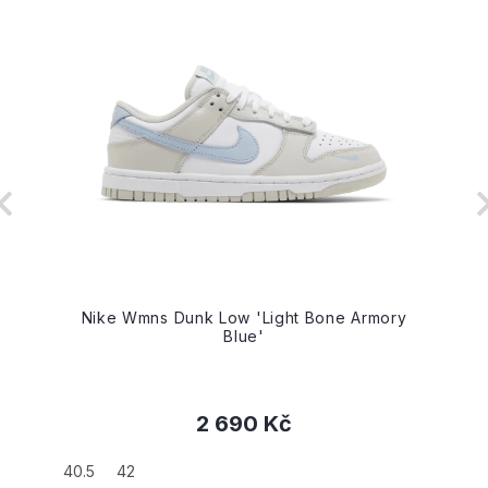
Nike Wmns Dunk Low 'Light Bone Armory
Blue'
2 690 Kč
40.5
42