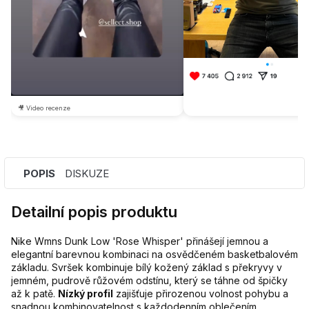
🎥 Video recenze
POPIS
DISKUZE
Detailní popis produktu
Nike Wmns Dunk Low 'Rose Whisper' přinášejí jemnou a
elegantní barevnou kombinaci na osvědčeném basketbalovém
základu. Svršek kombinuje bílý kožený základ s překryvy v
jemném, pudrově růžovém odstínu, který se táhne od špičky
až k patě.
Nízký profil
zajišťuje přirozenou volnost pohybu a
snadnou kombinovatelnost s každodenním oblečením.