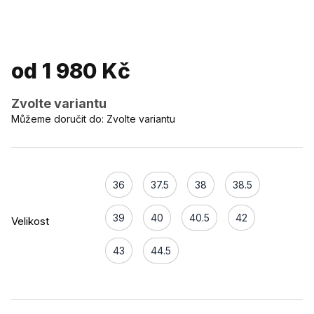
od
1 980 Kč
Zvolte variantu
Můžeme doručit do:
Zvolte variantu
36
37.5
38
38.5
39
40
40.5
42
Velikost
43
44.5