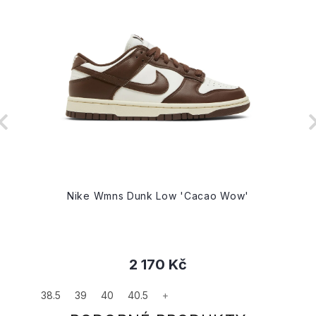
Nike Wmns Dunk Low 'Cacao Wow'
2 170 Kč
38.5
39
40
40.5
+