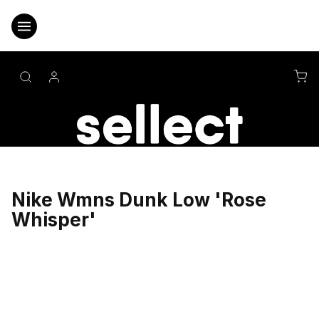
Přejít
na
obsah
NÁ
KO
Nike Wmns Dunk Low 'Rose
Whisper'