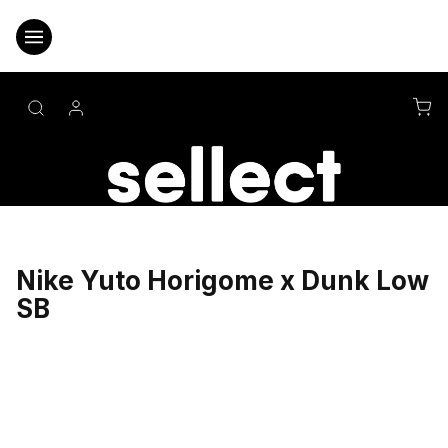
Přejít
na
obsah
NÁ
KO
Nike Yuto Horigome x Dunk Low
SB