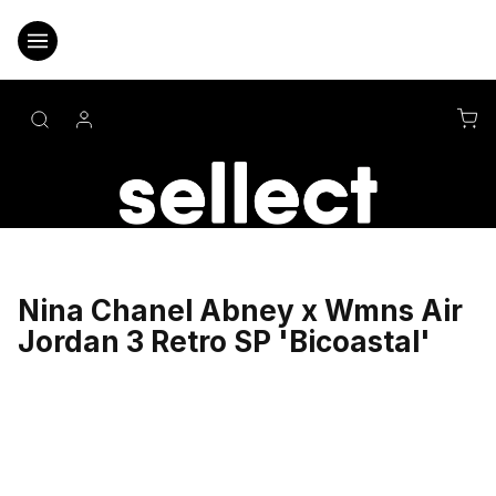
Přejít
na
obsah
NÁ
KO
Nina Chanel Abney x Wmns Air
Jordan 3 Retro SP 'Bicoastal'