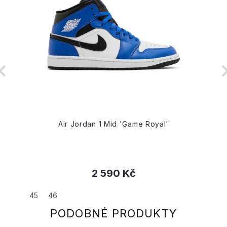
Air Jordan 1 Mid 'Game Royal'
2 590 Kč
45
46