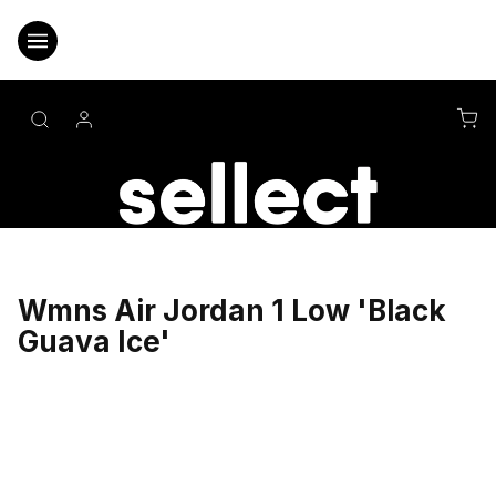
Přejít
na
obsah
NÁ
KO
Wmns Air Jordan 1 Low 'Black
Guava Ice'