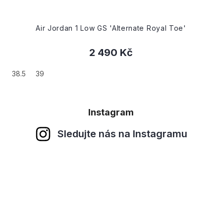
Royal Toe'
Wmns Air Jordan 1 Low SE 'Light 
3 830 Kč
od
38
39
41
42
44
44.5
Instagram
Sledujte nás na Instagramu