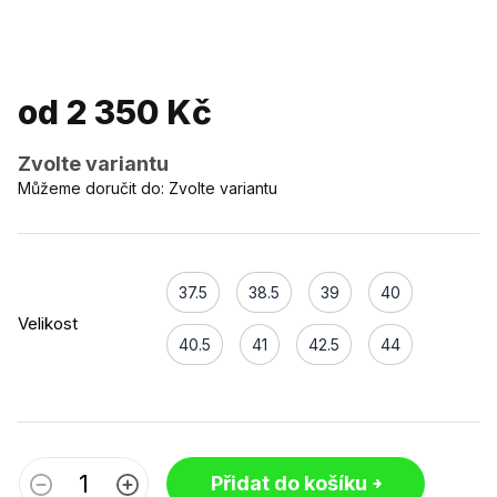
od
2 350 Kč
Zvolte variantu
Můžeme doručit do:
Zvolte variantu
37.5
38.5
39
40
Velikost
40.5
41
42.5
44
Přidat do košíku