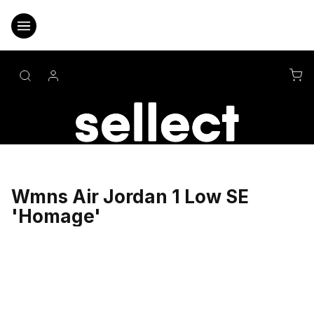
Přejít
na
obsah
NÁ
KO
Wmns Air Jordan 1 Low SE
'Homage'