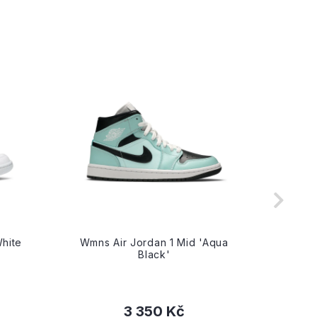
White
Wmns Air Jordan 1 Mid 'Aqua
Air Jo
Black'
3 350 Kč