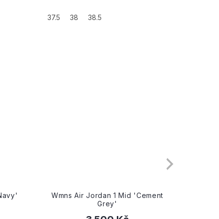
37.5
38
38.5
1 Mid 'Cement
Air Jordan 1 Mid 'Pine Green'
'