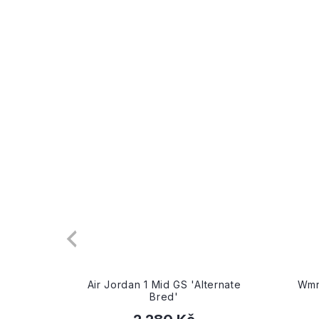
d GS 'Alternate
Wmns Air Jordan 1 Mid 'White
d'
Pomegranate'