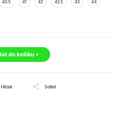
40.5
41
42
42.5
43
44
dat do košíku
Hlídat
Sdílet