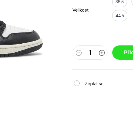
36.5
Velikost
44.5
Při
Zeptat se