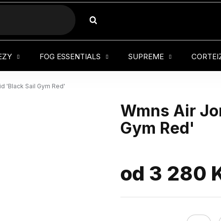
HLEDAT
EZY
FOG ESSENTIALS
SUPREME
CORTEI
d 'Black Sail Gym Red'
Wmns Air Jor
Gym Red'
od
3 280 