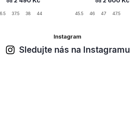
2 600 Kč
3 500
od
37.5
45.5
46
47
47.5
Instagram
Sledujte nás na Instagramu