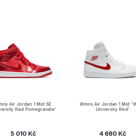
ns Air Jordan 1 Mid SE
Wmns Air Jordan 1 Mid '
versity Red Pomegranate'
University Red'
5 010 Kč
4 680 Kč