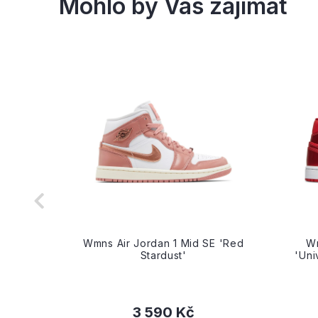
'Black
Wmns Air Jordan 1 Mid SE 'Red
Wm
Stardust'
'Uni
3 590 Kč