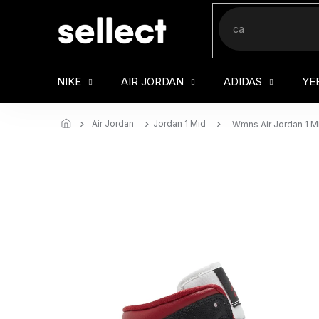
Přejít
na
obsah
NIKE
AIR JORDAN
ADIDAS
YE
Air Jordan
Jordan 1 Mid
Wmns Air Jordan 1 Mi