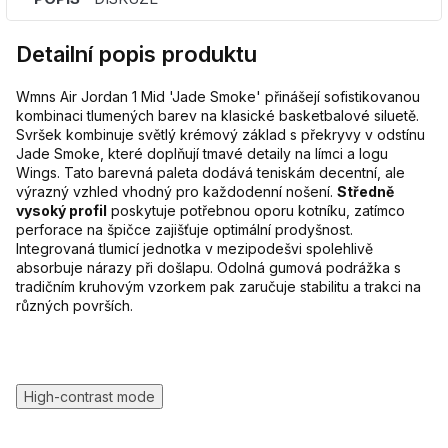
Detailní popis produktu
Wmns Air Jordan 1 Mid 'Jade Smoke' přinášejí sofistikovanou
kombinaci tlumených barev na klasické basketbalové siluetě.
Svršek kombinuje světlý krémový základ s překryvy v odstínu
Jade Smoke, které doplňují tmavé detaily na límci a logu
Wings. Tato barevná paleta dodává teniskám decentní, ale
výrazný vzhled vhodný pro každodenní nošení.
Středně
vysoký profil
poskytuje potřebnou oporu kotníku, zatímco
perforace na špičce zajišťuje optimální prodyšnost.
Integrovaná tlumicí jednotka v mezipodešvi spolehlivě
absorbuje nárazy při došlapu. Odolná gumová podrážka s
tradičním kruhovým vzorkem pak zaručuje stabilitu a trakci na
různých površích.
High-contrast mode