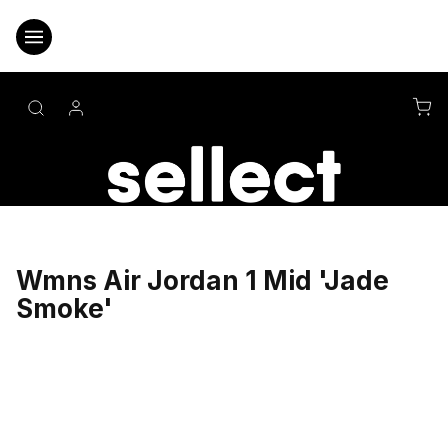
Přejít
na
obsah
NÁ
KO
Wmns Air Jordan 1 Mid 'Jade
Smoke'